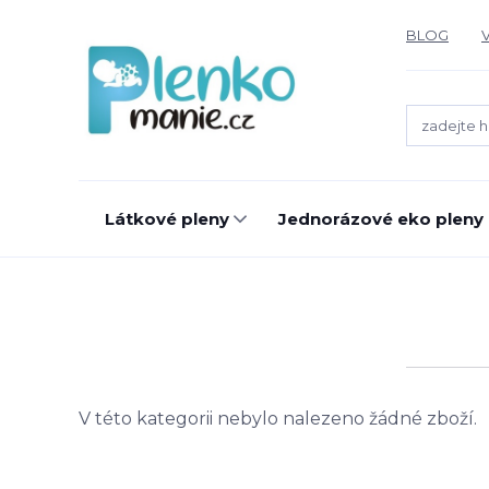
BLOG
V
Látkové pleny
Jednorázové eko pleny
V této kategorii nebylo nalezeno žádné zboží.