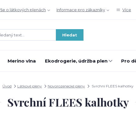
še o látkových plenách
Informace pro zákazníky
Více
Hledat
Merino vlna
Ekodrogerie, údržba plen
Pro dě
Úvod
Látkové pleny
Novorozenecké pleny
Svrchní FLEES kalhotky
Svrchní FLEES kalhotky