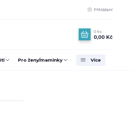
Přihlášení
0
ks
0,00 Kč
ti
Pro ženy/maminky
Více