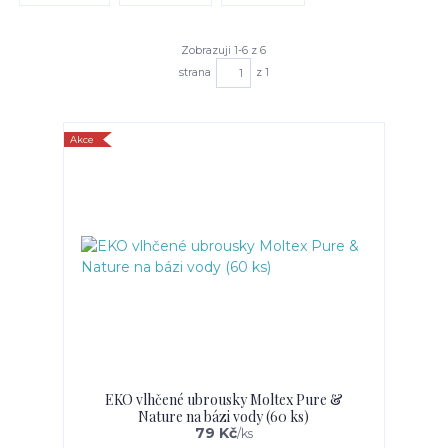
Zobrazuji 1-6 z 6
strana
z 1
Akce
EKO vlhčené ubrousky Moltex Pure &
Nature na bázi vody (60 ks)
79 Kč
/
ks