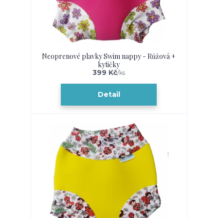
Neoprenové plavky Swim nappy - Růžová +
kytičky
399 Kč
/
ks
Detail