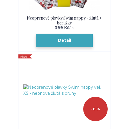
Neoprenové plavky Swim nappy - Žlutá +
berušky
399 Kč
/
ks
Detail
Akce
- 8 %