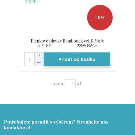
- 5 %
Plenkové plavky Bamboolik vel. S Moře
419 Kč
399 Kč
/
ks
Přidat do košíku
strana
z 1
Potřebujete poradit s výběrem? Neváhejte nás
kontaktovat: