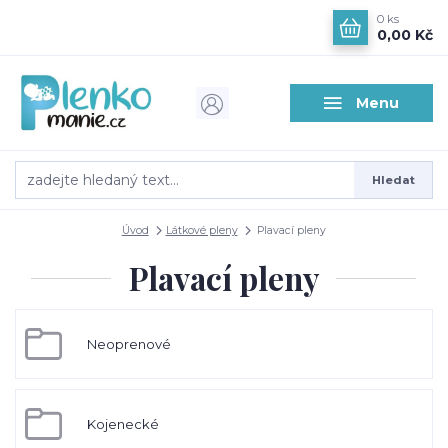
0
ks
0,00 Kč
Menu
Hledat
Úvod
Látkové pleny
Plavací pleny
Plavací pleny
Neoprenové
Kojenecké