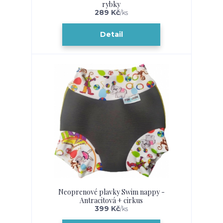
rybky
289 Kč
/
ks
Detail
Neoprenové plavky Swim nappy -
Antracitová + cirkus
399 Kč
/
ks