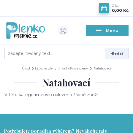
0
ks
0,00 Kč
Menu
Hledat
Úvod
Látkové pleny
Kalhotkové pleny
Natahovací
Natahovací
V této kategorii nebylo nalezeno žádné zboží.
Potřebujete poradit s výběrem? Neváhejte nás