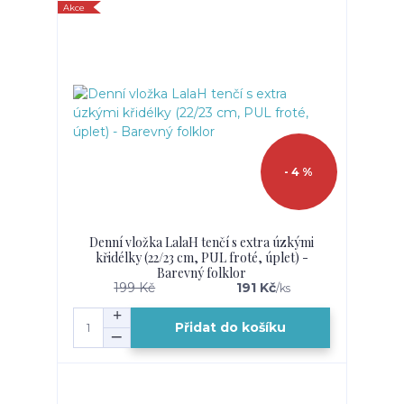
Akce
- 4 %
Denní vložka LalaH tenčí s extra úzkými
křidélky (22/23 cm, PUL froté, úplet) -
Barevný folklor
199 Kč
191 Kč
/
ks
Přidat do košíku