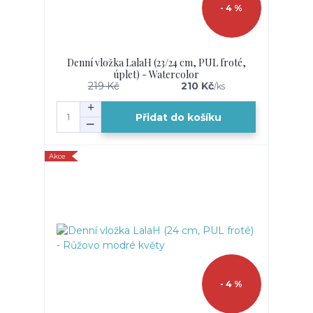
- 4 %
Denní vložka LalaH (23/24 cm, PUL froté,
úplet) - Watercolor
219 Kč
210 Kč
/
ks
Přidat do košíku
Akce
- 4 %