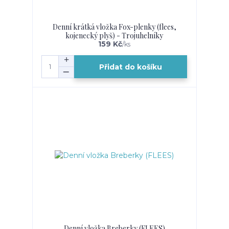
Denní krátká vložka Fox-plenky (flees,
kojenecký plyš) - Trojuhelníky
159 Kč
/
ks
Přidat do košíku
Denní vložka Breberky (FLEES)