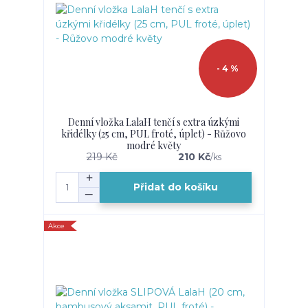
- 4 %
Denní vložka LalaH tenčí s extra úzkými
křidélky (25 cm, PUL froté, úplet) - Růžovo
modré květy
219 Kč
210 Kč
/
ks
Přidat do košíku
Akce