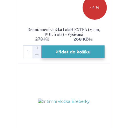
- 4 %
Denní/noční vložka LalaH EXTRA (25 cm,
PUL froté) - Vyšívaná
279 Kč
268 Kč
/
ks
Přidat do košíku