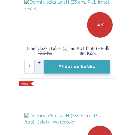
- 4 %
Denní vložka LalaH (23 cm, PUL froté) - Folk
189 Kč
181 Kč
/
ks
Přidat do košíku
Akce