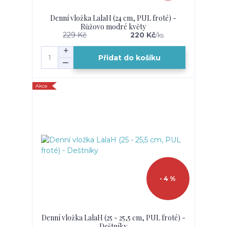
Denní vložka LalaH (24 cm, PUL froté) -
Růžovo modré květy
229 Kč
220 Kč
/
ks
Přidat do košíku
Akce
- 4 %
Denní vložka LalaH (25 - 25,5 cm, PUL froté) -
Deštníky