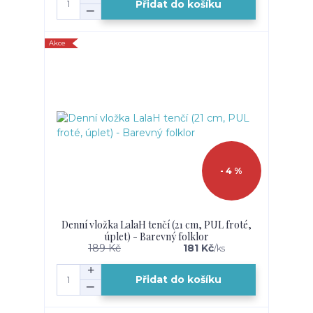
Přidat do košíku
Akce
- 4 %
Denní vložka LalaH tenčí (21 cm, PUL froté,
úplet) - Barevný folklor
189 Kč
181 Kč
/
ks
Přidat do košíku