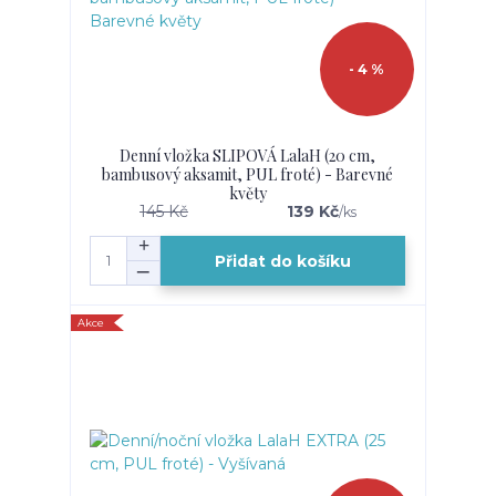
- 4 %
Denní vložka SLIPOVÁ LalaH (20 cm,
bambusový aksamit, PUL froté) - Barevné
květy
145 Kč
139 Kč
/
ks
Přidat do košíku
Akce