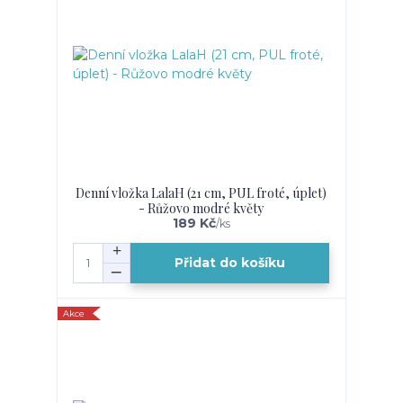
Denní vložka LalaH (21 cm, PUL froté, úplet)
- Růžovo modré květy
189 Kč
/
ks
Přidat do košíku
Akce