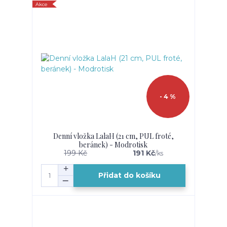
Akce
- 4 %
Denní vložka LalaH (21 cm, PUL froté,
beránek) - Modrotisk
199 Kč
191 Kč
/
ks
Přidat do košíku