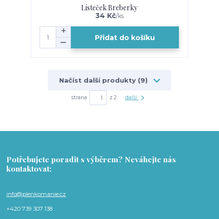
Lísteček Breberky
34 Kč
/
ks
Přidat do košíku
Načíst další produkty (9)
strana
z 2
další
Potřebujete poradit s výběrem? Neváhejte nás
kontaktovat:
info@plenkomanie.cz
+420 739 307 138