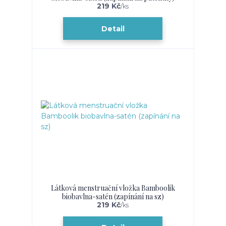
219 Kč
/
ks
Detail
Látková menstruační vložka Bamboolik
biobavlna-satén (zapínání na sz)
219 Kč
/
ks