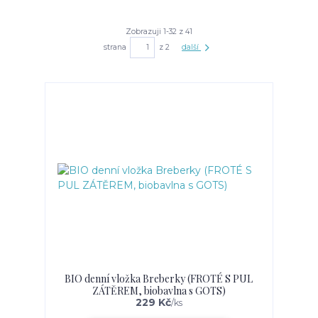
Zobrazuji 1-32 z 41
strana
z 2
další
BIO denní vložka Breberky (FROTÉ S PUL
ZÁTĚREM, biobavlna s GOTS)
229 Kč
/
ks