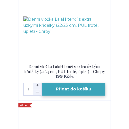
Denní vložka LalaH tenčí s extra úzkými
křidélky (22/23 cm, PUL froté, úplet) - Chrpy
199 Kč
/
ks
Přidat do košíku
Akce