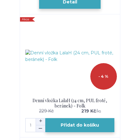
Detail
Akce
- 4 %
Denní vložka LalaH (24 cm, PUL froté,
beránek) - Folk
229 Kč
219 Kč
/
ks
Přidat do košíku