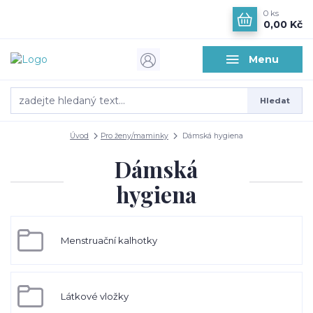
0
ks
0,00 Kč
Menu
Hledat
Úvod
Pro ženy/maminky
Dámská hygiena
Dámská
hygiena
Menstruační kalhotky
Látkové vložky