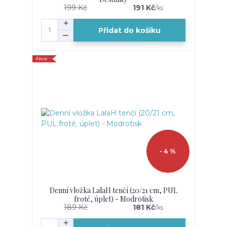
199 Kč
191 Kč
/
ks
Přidat do košíku
Akce
- 4 %
Denní vložka LalaH tenčí (20/21 cm, PUL
froté, úplet) - Modrotisk
189 Kč
181 Kč
/
ks