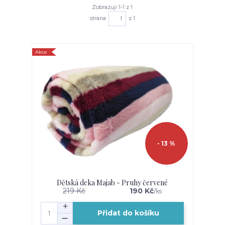
Zobrazuji 1-1 z 1
strana
z 1
Akce
- 13 %
Dětská deka Majab - Pruhy červené
219 Kč
190 Kč
/
ks
Přidat do košíku