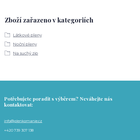
Zboží zařazeno v kategoriích
Látkové pleny
Noční pleny
Na suchý zip
Potřebujete poradit s výběrem? Neváhejte nás
kontaktovat:
info@plenkomanie.cz
+420 739 307 138