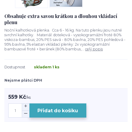
Obsahuje extra savou krátkou a dlouhou vkládací
plenu
Noční kalhotková plenka. Cca 6 - 16 kg. Na tuto plenku jsou nutné
svrchní kalhotky. Materiál: doteková - vysokogramážní froté 80%
viskoza-bambus, 20% PES savá - 80% bavlna, 20% PES pohledová -
95% bavlna, 5% elastan vkládací plenky: 2x vysokogramážní
bambusové froté + beránek (80% bambus,...
celý popis
Dostupnost
skladem 1 ks
Nejsme plátci DPH
559 Kč
/
ks
Přidat do košíku