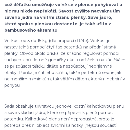
což děťátku umožňuje volně se v plence pohybovat a
nic mu nikde nepřekáží. Savost zvýšíte nacvaknutím
savého jádra na vnitřní stranu plenky. Savé jádro,
které spolu s plenkou dostanete, je také ušito z
bambusového aksamitu.
Velikost od 3 do 15 kg (dle proporcí dítěte). Velikost je
nastavitelná pomocí čtyř řad patentků na přední straně
plenky. Obvod okolo bříška lze snadno regulovat pomocí
suchých zipů. Jemné gumičky okolo nožiček a na zádíčkách
se přizpůsobí tělíčku dítěte a nezpůsobují nepříjemné
otlaky. Plenka je štíhlého střihu, takže perfektně sedne jak
nejmenším miminkům, tak větším dětem, kterým nebrání v
pohybu.
Sada obsahuje třívrstvou jednovelikostní kalhotkovou plenu
a savé vkládací jádro, které se připevní k pleně pomocí
patentku. Kalhotková plena není nepropustná, proto je
potřeba přes ni obléct svrchní kalhotky (nejsou součástí