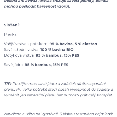
bělidla ani aviváž (aviváž snižuje savost plenky, bělidla
mohou poškodit barevnost vzorů).
Složení:
Plenka:
Vnější vrstva s potiskem:
95 % bavlna, 5 % elastan
Savá střední vrstva:
100 % bavlna BIO
Dotyková vrstva:
85 % bambus, 15% PES
Savé jádro:
85 % bambus, 15% PES
TIP:
Použijte mezi savé jádro a zadeček dítěte separační
plenu. Při velké potřebě stačí obsah vyklepnout do toalety a
vyměnit jen separační plenu bez nutnosti prát celý komplet.
Navrženo a ušito na Vysočině. S láskou testováno nejmladší