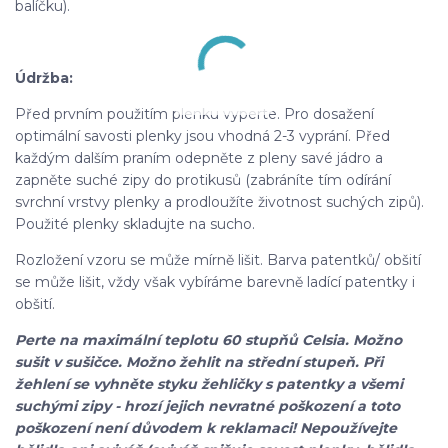
balíčku).
Údržba:
Před prvním použitím plenku vyperte. Pro dosažení
optimální savosti plenky jsou vhodná 2-3 vyprání. Před
každým dalším praním odepněte z pleny savé jádro a
zapněte suché zipy do protikusů (zabráníte tím odírání
svrchní vrstvy plenky a prodloužíte životnost suchých zipů).
Použité plenky skladujte na sucho.
Rozložení vzoru se může mírně lišit. Barva patentků/ obšití
se může lišit, vždy však vybíráme barevně ladící patentky i
obšití.
Perte na maximální teplotu 60 stupňů Celsia. Možno
sušit v sušičce. Možno žehlit na střední stupeň. Při
žehlení se vyhněte styku žehličky s patentky a všemi
suchými zipy - hrozí jejich nevratné poškození a toto
poškození není důvodem k reklamaci! Nepoužívejte