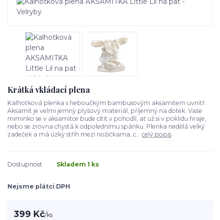
Krátká vkládací plena
Kalhotková plenka s heboučkým bambusovým aksamitem uvnitř.
Aksamit je velmi jemný plyšový materiál, příjemný na dotek. Vaše
miminko se v aksamitce bude cítit v pohodlí, ať už si v poklidu hraje,
nebo se zrovna chystá k odpolednímu spánku. Plenka nedělá velký
zadeček a má úzký střih mezi nožičkama, c...
celý popis
Dostupnost
Skladem 1 ks
Nejsme plátci DPH
399 Kč
/
ks